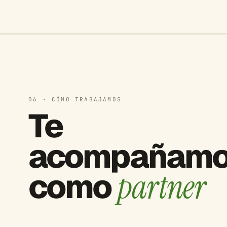
06 · CÓMO TRABAJAMOS
Te
acompañam
como
partner