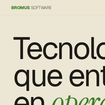
BROMUS
SOFTWARE
Tecnol
que en
en
oper