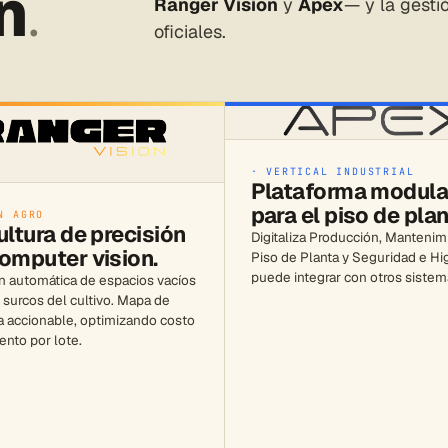
n
.
Ranger Vision
y
Apex
— y la gest
oficiales.
· VERTICAL INDUSTRIAL
Plataforma modula
para el piso de plan
N AGRO
ultura de precisión
Digitaliza Producción, Mantenim
omputer vision.
Piso de Planta y Seguridad e Hi
puede integrar con otros sistem
n automática de espacios vacíos
 surcos del cultivo. Mapa de
a accionable, optimizando costo
ento por lote.