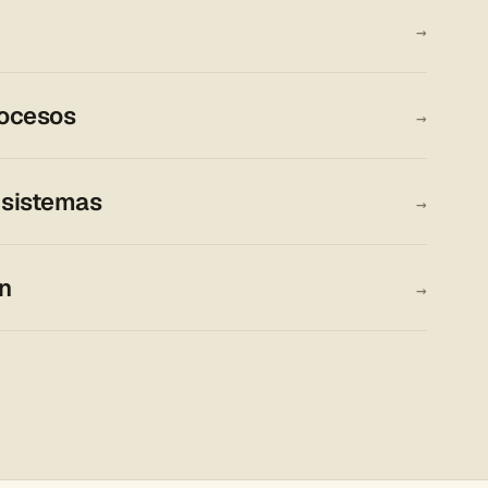
→
rocesos
→
 sistemas
→
n
→