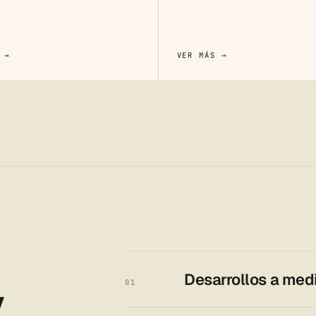
 →
VER MÁS →
Desarrollos a med
y
01