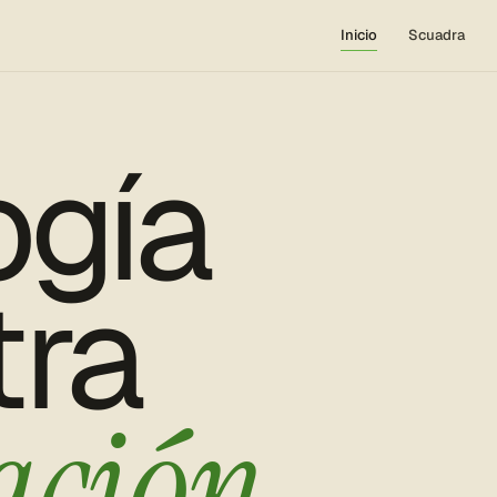
Inicio
Scuadra
ogía
tra
ación.